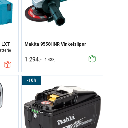
t LXT
Makita 9558HNR Vinkelsliper
atterie
1 294,-
1 438,-
10%