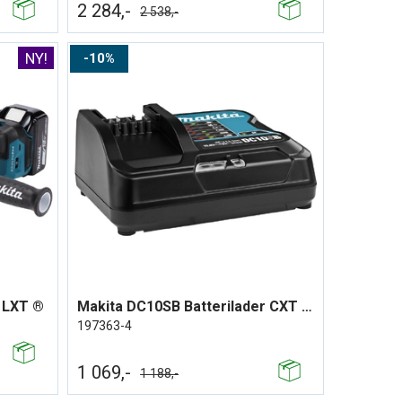
2 284,-
2 538,-
10%
 LXT ®
Makita DC10SB Batterilader CXT ® 12v
197363-4
1 069,-
1 188,-