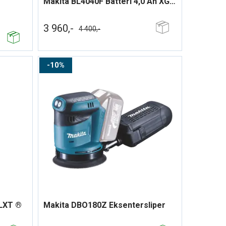
Makita BL4040F Batteri 4,0 Ah XGT ®
3 960,-
4 400,-
10%
 LXT ®
Makita DBO180Z Eksentersliper