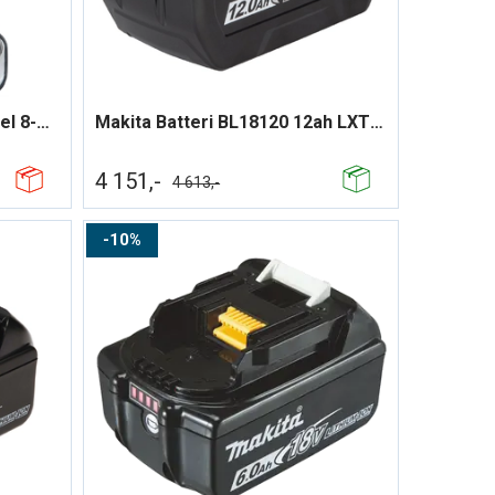
Makita B-65523 Skrallenøkkel 8-19mm
Makita Batteri BL18120 12ah LXT ®
4 151,-
4 613,-
10%