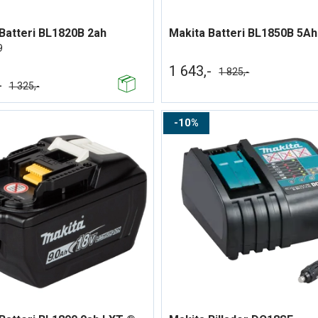
Batteri BL1820B 2ah
Makita Batteri BL1850B 5Ah
9
1 643,-
1 825,-
-
1 325,-
10%