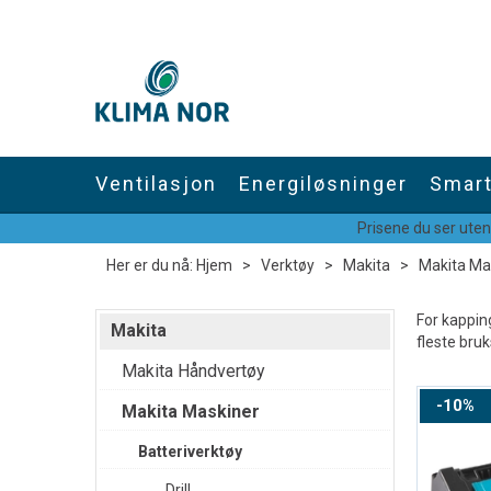
Ventilasjon
Energiløsninger
Smart
Prisene du ser uten
Her er du nå:
Hjem
>
Verktøy
>
Makita
>
Makita Ma
For kapping
Makita
fleste bru
Makita Håndvertøy
10%
Makita Maskiner
Batteriverktøy
Drill