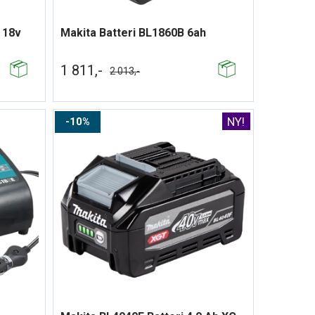
 18v
Makita Batteri BL1860B 6ah
1 811,-
2 013,-
10%