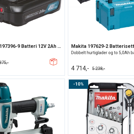
Makita 197396-9 Batteri 12V 2Ah Eske
Makita 197629-2 Batteriset
Dobbelt hurtiglader og to 5,0Ah b
875,-
4 714,-
5 238,-
10%