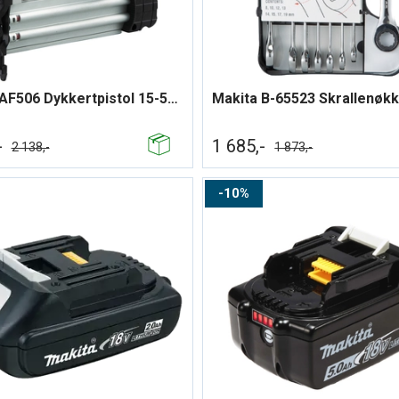
Makita AF506 Dykkertpistol 15-50mm
-
1 685,-
2 138,-
1 873,-
10%