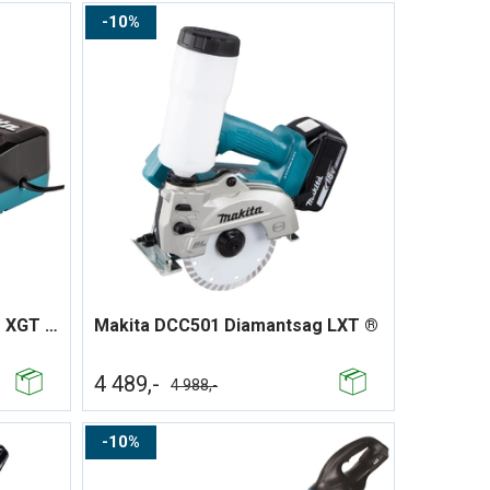
10%
Makita DC40RA Batterilader XGT ®
Makita DCC501 Diamantsag LXT ®
4 489,-
4 988,-
10%