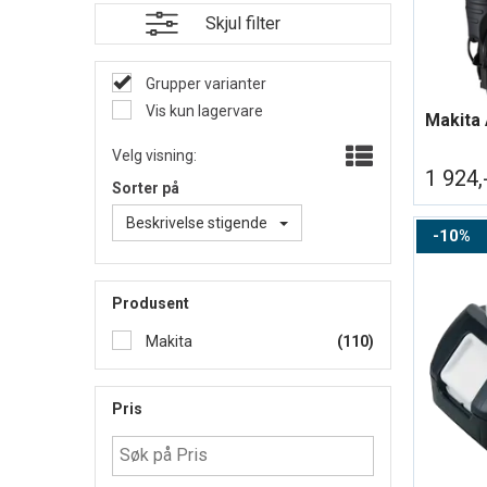
Skjul filter
Grupper varianter
Vis kun lagervare
Velg visning:
1 924,
Sorter på
Beskrivelse stigende
10%
Produsent
Makita
(110)
Pris