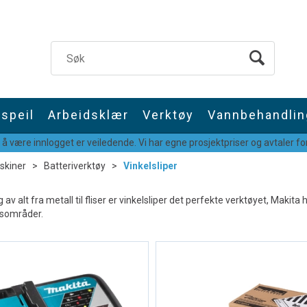
speil
Arbeidsklær
Verktøy
Vannbehandlin
 å være innlogget er veiledende. Vi har egne prosjektpriser og avtaler for
skiner
>
Batteriverktøy
>
Vinkelsliper
 av alt fra metall til fliser er vinkelsliper det perfekte verktøyet, Makit
ksområder.