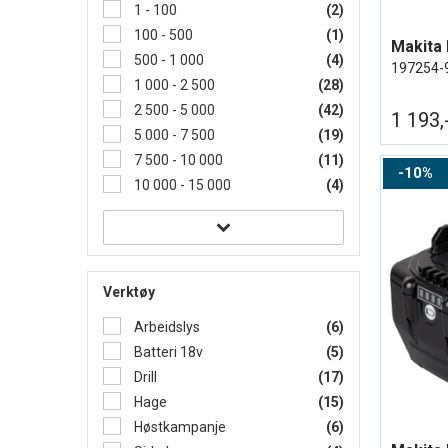
1 - 100
(2)
100 - 500
(1)
Makita 
500 - 1 000
(4)
197254-
1 000 - 2 500
(28)
2 500 - 5 000
(42)
1 193,
5 000 - 7 500
(19)
7 500 - 10 000
(11)
10%
10 000 - 15 000
(4)
Verktøy
Arbeidslys
(6)
Batteri 18v
(5)
Drill
(17)
Hage
(15)
Høstkampanje
(6)