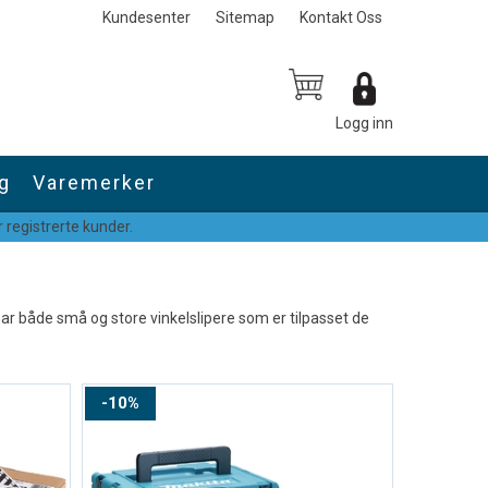
Kundesenter
Sitemap
Kontakt Oss
Logg inn
g
Varemerker
 registrerte kunder.
a har både små og store vinkelslipere som er tilpasset de
10%