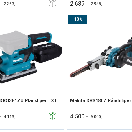
-
2 689,-
2 363,-
2 988,-
10%
 DBO381ZU Plansliper LXT
Makita DBS180Z Båndsliper
-
4 500,-
4 113,-
5 000,-