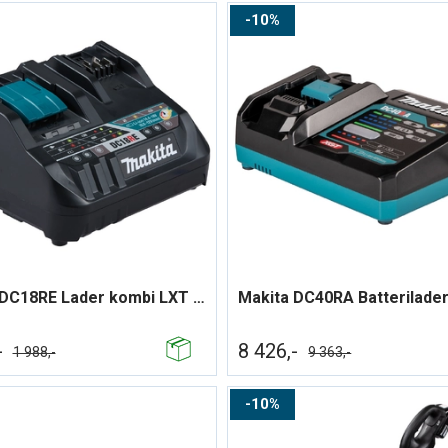
10%
Makita DC18RE Lader kombi LXT ® / CXT ®
-
8 426,-
1 988,-
9 363,-
10%