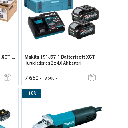
Makita 191J65-4 Batterisett XGT ®
Makita 191J97-1 Batterisett XGT
Hurtiglader og 2 x 4,0 Ah batteri
7 650,-
8 500,-
10%