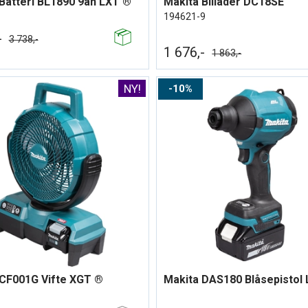
Batteri BL1890 9ah LXT ®
Makita Billader DC18SE
194621-9
-
3 738,-
1 676,-
1 863,-
10%
 CF001G Vifte XGT ®
Makita DAS180 Blåsepistol