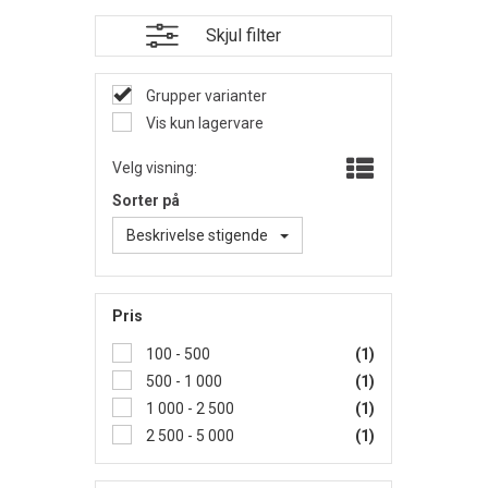
Skjul filter
Grupper varianter
Vis kun lagervare
Velg visning:
Sorter på
Beskrivelse stigende
Pris
100 - 500
(1)
500 - 1 000
(1)
1 000 - 2 500
(1)
2 500 - 5 000
(1)