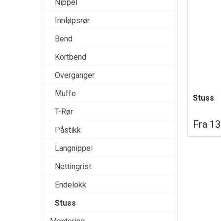
Nippel
Innløpsrør
Bend
Kortbend
Overganger
Muffe
Stuss
T-Rør
Fra 13
Påstikk
Langnippel
Nettingrist
Endelokk
Stuss