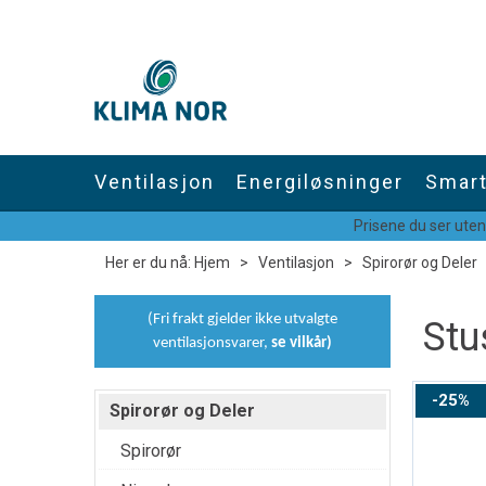
Ventilasjon
Energiløsninger
Smart
Prisene du ser uten
Her er du nå:
Hjem
>
Ventilasjon
>
Spirorør og Deler
(Fri frakt gjelder ikke utvalgte
Stu
ventilasjonsvarer,
se vilkår
)
25%
Spirorør og Deler
Spirorør