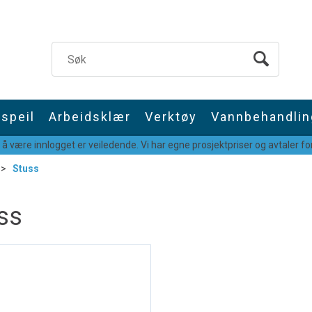
speil
Arbeidsklær
Verktøy
Vannbehandlin
 å være innlogget er veiledende. Vi har egne prosjektpriser og avtaler for
>
Stuss
ss