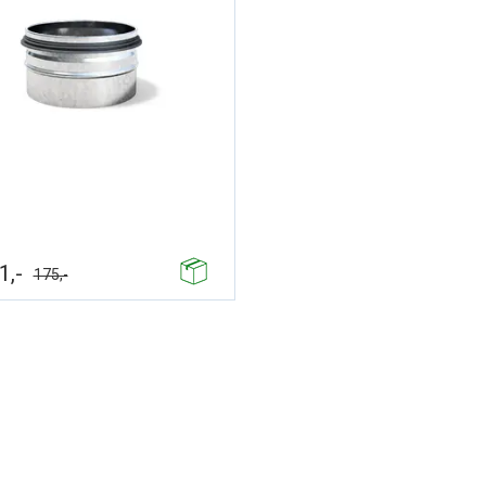
1,-
175,-