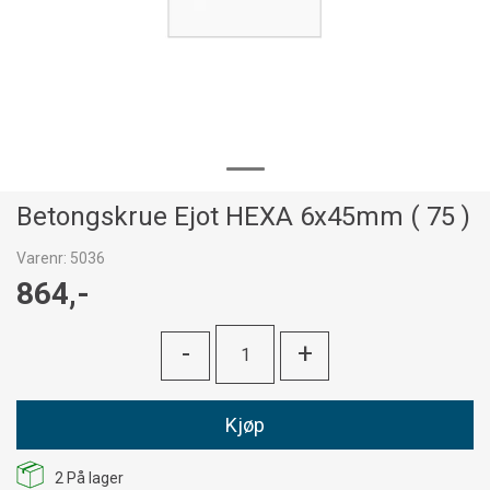
Betongskrue Ejot HEXA 6x45mm ( 75 )
Varenr:
5036
864,-
-
+
Kjøp
2
På lager