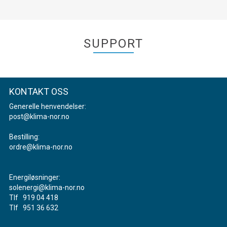
SUPPORT
KONTAKT OSS
Generelle henvendelser:
post@klima-nor.no
Bestilling:
ordre@klima-nor.no
Energiløsninger:
solenergi@klima-nor.no
Tlf 919 04 418
Tlf 951 36 632