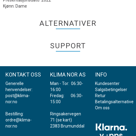
Presentasjonsdato: 2022
Kjønn: Dame
ALTERNATIVER
SUPPORT
KONTAKT OSS
KLIMA NOR AS
INFO
Generelle
Man - Tor: 06:30-
Kundesenter
henvendelser:
16:00
Salgsbetingelser
post@klima-
Fredag: 06:30-
Retur
nor.no
15:00
Betalingsalternativer
Om oss
Bestilling:
Ringsakervegen
ordre@klima-
71 (
se kart
)
nor.no
2383 Brumunddal