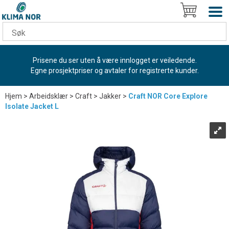
Prisene du ser uten å være innlogget er veiledende.
Egne prosjektpriser og avtaler for registrerte kunder.
Hjem
>
Arbeidsklær
>
Craft
>
Jakker
>
Craft NOR Core Explore
Isolate Jacket L