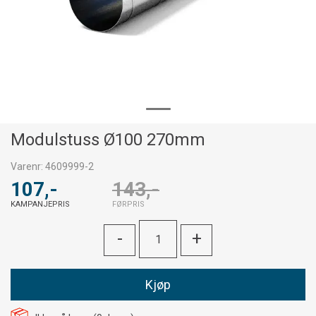
Modulstuss Ø100 270mm
Varenr:
4609999-2
107,-
143,-
KAMPANJEPRIS
FØRPRIS
-
+
Kjøp