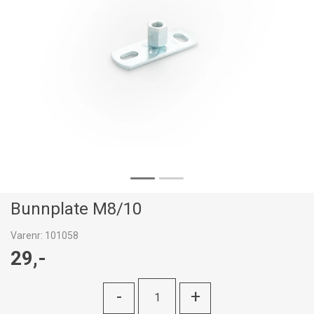
Bunnplate M8/10
Varenr:
101058
29,-
-
+